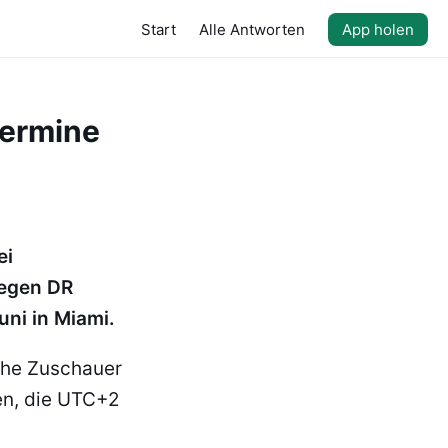
Start
Alle Antworten
App holen
Termine
ei
gegen DR
uni in Miami.
che Zuschauer
en, die UTC+2