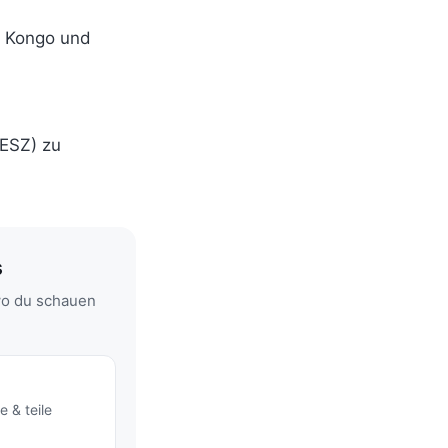
DR Kongo und
ESZ) zu
s
wo du schauen
e & teile