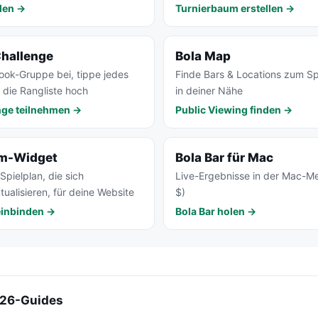
len →
Turnierbaum erstellen →
Challenge
Bola Map
book-Gruppe bei, tippe jedes
Finde Bars & Locations zum S
e die Rangliste hoch
in deiner Nähe
nge teilnehmen →
Public Viewing finden →
um-Widget
Bola Bar für Mac
pielplan, die sich
Live-Ergebnisse in der Mac-Me
ualisieren, für deine Website
$)
einbinden →
Bola Bar holen →
26-Guides