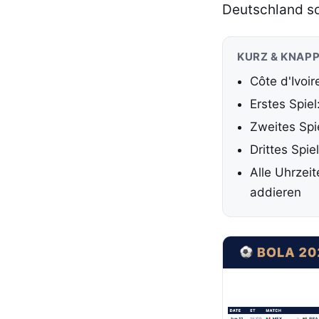
Deutschland so
KURZ & KNAP
Côte d'Ivoi
Erstes Spie
Zweites Spi
Drittes Spie
Alle Uhrzei
addieren