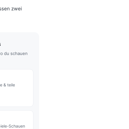
ssen zwei
s
wo du schauen
e & teile
piele-Schauen