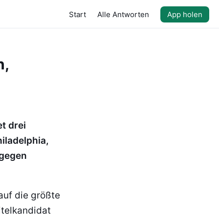
Start
Alle Antworten
App holen
n,
t drei
iladelphia,
 gegen
auf die größte
itelkandidat