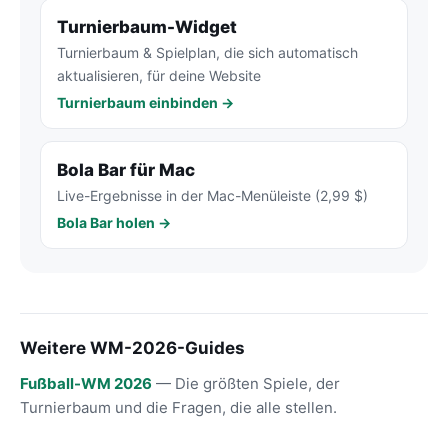
Turnierbaum-Widget
Turnierbaum & Spielplan, die sich automatisch
aktualisieren, für deine Website
Turnierbaum einbinden →
Bola Bar für Mac
Live-Ergebnisse in der Mac-Menüleiste (2,99 $)
Bola Bar holen →
Weitere WM-2026-Guides
Fußball-WM 2026
— Die größten Spiele, der
Turnierbaum und die Fragen, die alle stellen.