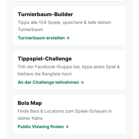
Turnierbaum-Builder
Tippe alle 104 Spiele, speichere & teile deinen
Turnierbaum
Turnierbaum erstellen →
Tippspiel-Challenge
Tritt der Facebook-Gruppe bei, tippe jedes Spiel &
klettere die Rangliste hoch
An der Challenge teilnehmen →
Bola Map
Finde Bars & Locations zum Spiele-Schauen in
deiner Nähe
Public Viewing finden →