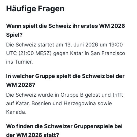
Häufige Fragen
Wann spielt die Schweiz ihr erstes WM 2026
Spiel?
Die Schweiz startet am 13. Juni 2026 um 19:00
UTC (21:00 MESZ) gegen Katar in San Francisco
ins Turnier.
In welcher Gruppe spielt die Schweiz bei der
WM 2026?
Die Schweiz wurde in Gruppe B gelost und trifft
auf Katar, Bosnien und Herzegowina sowie
Kanada.
Wo finden die Schweizer Gruppenspiele bei
der WM 2026 statt?